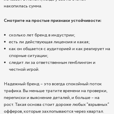
накопилась сумма.
Смотрите на простые признаки устойчивости:
сколько лет бренд в индустрии;
есть ли действующая лицензия и какая;
как он общается с аудиторией и как реагирует на
спорные ситуации;
следит ли за ответственным гемблингом и
честной игрой.
Надежный бренд – это всегда спокойный поток
трафика. Вы меньше тратите времени на проверки,
переписки и выяснение деталей, и больше – на
рост. Такая основа стоит дороже любых “взрывных”
офферов, которые захлопываются через квартал.