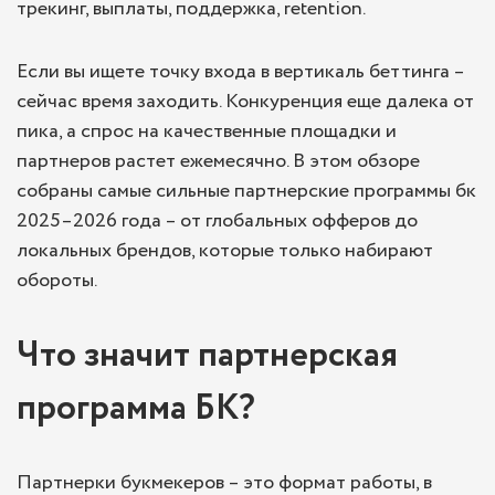
трекинг, выплаты, поддержка, retention.
3. Leon
4. N1Bet
Если вы ищете точку входа в вертикаль беттинга –
сейчас время заходить. Конкуренция еще далека от
G.Partners – надежная CPA-сеть с
пика, а спрос на качественные площадки и
партнерками БК
партнеров растет ежемесячно. В этом обзоре
собраны самые сильные партнерские программы бк
2025–2026 года – от глобальных офферов до
локальных брендов, которые только набирают
обороты.
Что значит партнерская
программа БК?
Партнерки букмекеров – это формат работы, в