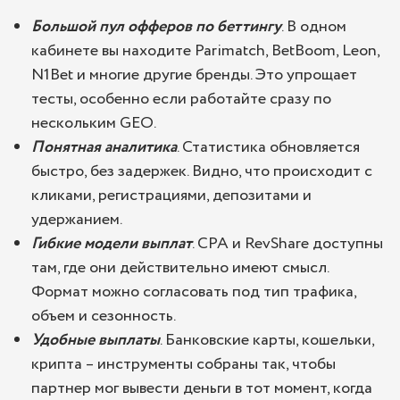
Большой пул офферов по беттингу
. В одном
кабинете вы находите Parimatch, BetBoom, Leon,
N1Bet и многие другие бренды. Это упрощает
тесты, особенно если работайте сразу по
нескольким GEO.
Понятная аналитика
. Статистика обновляется
быстро, без задержек. Видно, что происходит с
кликами, регистрациями, депозитами и
удержанием.
Гибкие модели выплат
. CPA и RevShare доступны
там, где они действительно имеют смысл.
Формат можно согласовать под тип трафика,
объем и сезонность.
Удобные выплаты
. Банковские карты, кошельки,
крипта – инструменты собраны так, чтобы
партнер мог вывести деньги в тот момент, когда