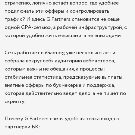
стратегию, логично встаёт вопрос: где удобнее
подключать эти офферы и контролировать
трафик? И здесь G.Partners становится не «еще
одной CPA-сетью», а рабочей инфраструктурой, с
которой удобно жить месяцами, а не эпизодами.
Сеть работает в iGaming уже несколько лет и
собрала вокруг себя аудиторию вебмастеров,
которым важны не обещания, а процессы:
стабильная статистика, предсказуемые выплаты,
внятные офферы по букмекерке и поддержка,
которая действительно ведет дело, а не пишет по
скрипту.
Почему G.Partners самая удобная точка входа в
партнерки БК: