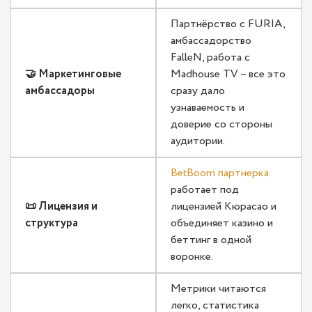
Партнёрство с FURIA,
амбассадорство
FalleN, работа с
🤝 Маркетинговые
Madhouse TV – все это
амбассадоры
сразу дало
узнаваемость и
доверие со стороны
аудитории.
BetBoom партнерка
работает под
📜 Лицензия и
лицензией Кюрасао и
структура
объединяет казино и
беттинг в одной
воронке.
Метрики читаются
легко, статистика