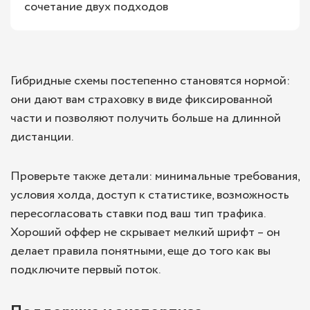
сочетание двух подходов
Гибридные схемы постепенно становятся нормой:
они дают вам страховку в виде фиксированной
части и позволяют получить больше на длинной
дистанции.
Проверьте также детали: минимальные требования,
условия холда, доступ к статистике, возможность
пересогласовать ставки под ваш тип трафика.
Хороший оффер не скрывает мелкий шрифт – он
делает правила понятными, еще до того как вы
подключите первый поток.