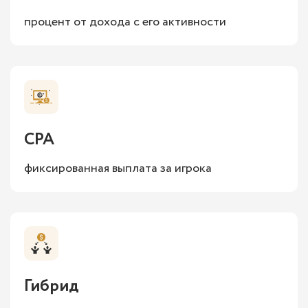
процент от дохода с его активности
CPA
фиксированная выплата за игрока
Гибрид