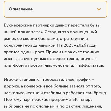
Оглавление
Что значит партнерская программа БК?
Букмекерские партнерки давно перестали быть
нишей для «в теме». Сегодня это полноценный
Как выбрать подходящую партнерскую
рынок со своими брендами, стратегиями и
программу
конкурентной динамикой. На 2025–2026 годы
Надежность и репутация бренда
прогноз один – рост. Причем не за счет громких
Комиссионные модели и структура
имен, а за счет умных офферов, технологичных
вознаграждений
платформ и прозрачных условий для аффилиатов.
Поддержка и экспертиза
Игроки становятся требовательнее, трафик –
Лучшие партнерские программы
дороже, а конверсии все больше зависят от того,
букмекерских контор
насколько честно и стабильно работает сам бренд.
1. Parimatch
Поэтому партнерские программы БК теперь
выбирают не по слоганам, а по фактам: лицензия,
2. BetBoom