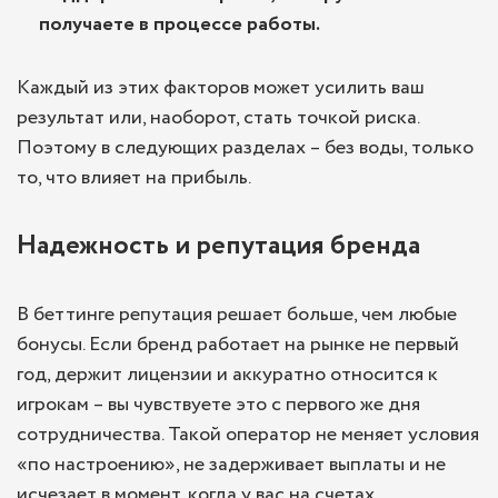
получаете в процессе работы.
Каждый из этих факторов может усилить ваш
результат или, наоборот, стать точкой риска.
Поэтому в следующих разделах – без воды, только
то, что влияет на прибыль.
Надежность и репутация бренда
В беттинге репутация решает больше, чем любые
бонусы. Если бренд работает на рынке не первый
год, держит лицензии и аккуратно относится к
игрокам – вы чувствуете это с первого же дня
сотрудничества. Такой оператор не меняет условия
«по настроению», не задерживает выплаты и не
исчезает в момент, когда у вас на счетах