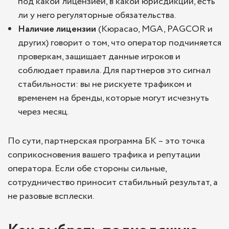
под какой лицензией, в какой юрисдикции, есть
ли у него регуляторные обязательства.
Наличие лицензии
(Кюрасао, MGA, PAGCOR и
других) говорит о том, что оператор подчиняется
проверкам, защищает данные игроков и
соблюдает правила. Для партнеров это сигнал
стабильности: вы не рискуете трафиком и
временем на бренды, которые могут исчезнуть
через месяц.
По сути, партнерская программа БК – это точка
соприкосновения вашего трафика и репутации
оператора. Если обе стороны сильные,
сотрудничество приносит стабильный результат, а
не разовые всплески.