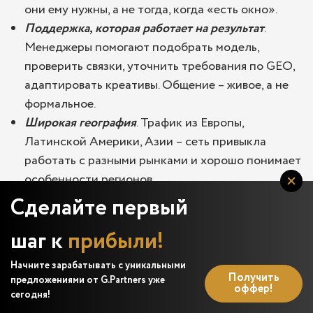
они ему нужны, а не тогда, когда «есть окно».
Поддержка, которая работает на результат
.
Менеджеры помогают подобрать модель,
проверить связки, уточнить требования по GEO,
адаптировать креативы. Общение – живое, а не
формальное.
Широкая география
. Трафик из Европы,
Латинской Америки, Азии – сеть привыкла
работать с разными рынками и хорошо понимает
особенности регионов.
Сделайте первый
Сильная сторона G.Partners
– в возможности
шаг к
прибыли!
собрать собственную систему из разных брендов,
видеть полную картину по трафику и сохранять
Начните зарабатывать с уникальными
полный контроль над цифрами.
Получить
предложениями от G.Partners уже
оффер!
сегодня!