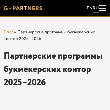
EN
RU
Блог
»
Партнерские программы букмекерских
контор 2025–2026
Партнерские программы
букмекерских контор
2025–2026