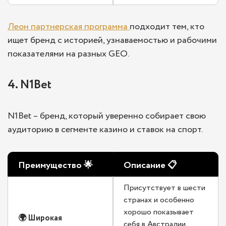
Леон партнерская программа
подходит тем, кто
ищет бренд с историей, узнаваемостью и рабочими
показателями на разных GEO.
4. N1Bet
N1Bet – бренд, который уверенно собирает свою
аудиторию в сегменте казино и ставок на спорт.
Преимущество
🌟
Описание
📋
Присутствует в шести
странах и особенно
хорошо показывает
🌍 Широкая
себя в Австралии,