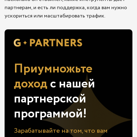
партнерам, и есть ли поддержка, когда вам нужно
ускориться или масштабировать трафик.
Приумножьте
доход
с нашей
партнерской
программой!
Зарабатывайте на том, что вам