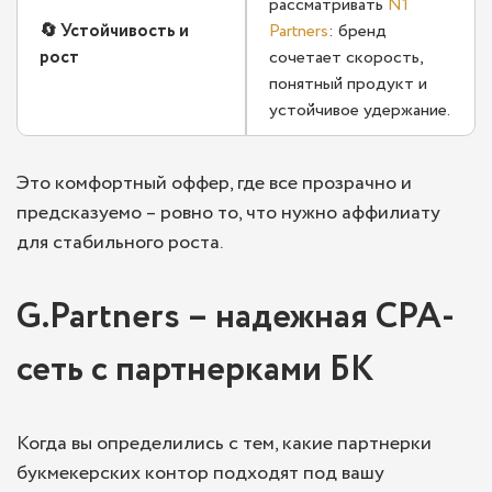
рассматривать
N1
🔄 Устойчивость и
Partners
: бренд
рост
сочетает скорость,
понятный продукт и
устойчивое удержание.
Это комфортный оффер, где все прозрачно и
предсказуемо – ровно то, что нужнo аффилиату
для стабильного роста.
G.Partners – надежная CPA-
сеть с партнерками БК
Когда вы определились с тем, какие партнерки
букмекерских контор подходят под вашу