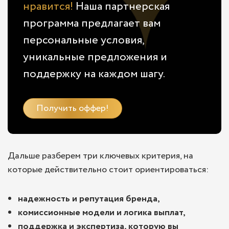
нравится!
Наша партнерская
программа предлагает вам
персональные условия,
уникальные предложения и
поддержку на каждом шагу.
Получить оффер!
Дальше разберем три ключевых критерия, на
которые действительно стоит ориентироваться:
надежность и репутация бренда,
комиссионные модели и логика выплат,
поддержка и экспертиза, которую вы