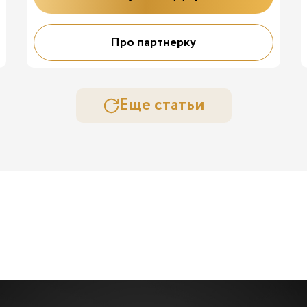
Про партнерку
Еще статьи