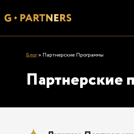
Блог
»
Партнерские Программы
Партнерские п