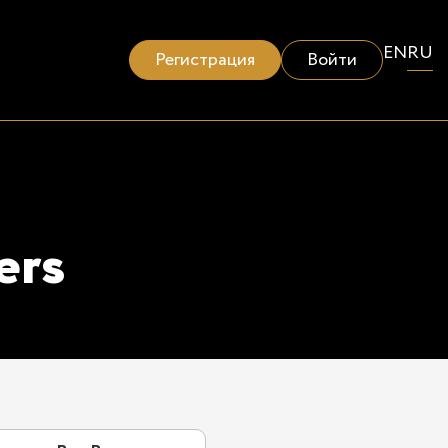
EN
RU
Регистрация
Войти
ers