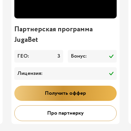
Партнерская программа
JugaBet
ГЕО:
3
Бонус:
Лицензия:
Получить оффер
Про партнерку