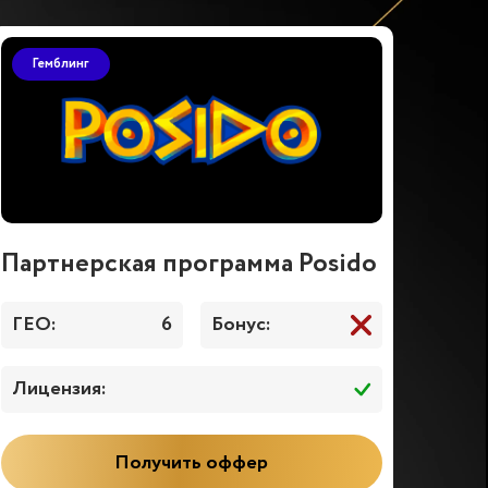
Гемблинг
Партнерская программа Posido
ГЕО:
6
Бонус:
Лицензия:
Получить оффер