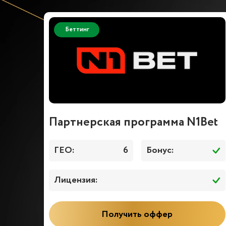
Беттинг
Партнерская программа N1Bet
ГЕО:
6
Бонус:
Лицензия:
Получить оффер