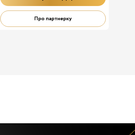
Про партнерку