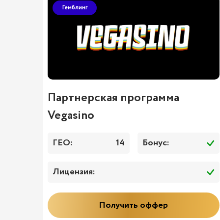
Гемблинг
Партнерская программа
Vegasino
ГЕО:
14
Бонус:
Лицензия:
Получить оффер