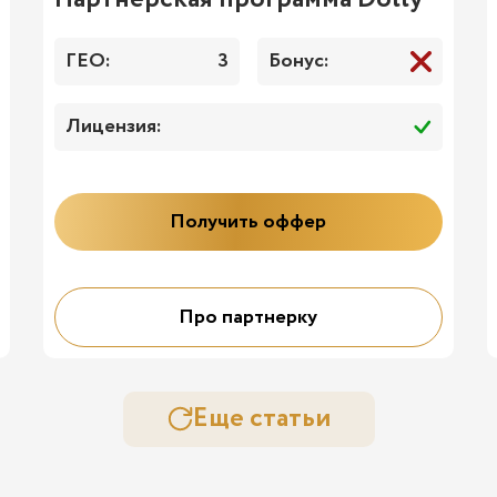
ГЕО:
3
Бонус:
Лицензия:
Получить оффер
Про партнерку
Еще статьи