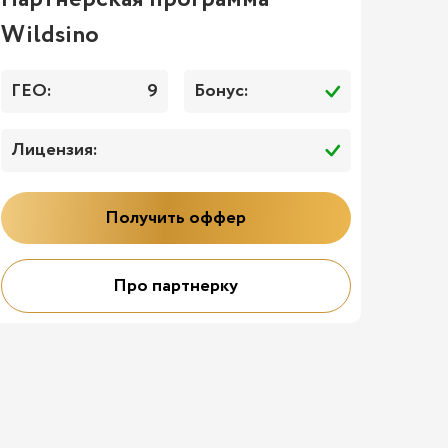
Wildsino
ГЕО:
9
Бонус:
Лицензия:
Получить оффер
Про партнерку