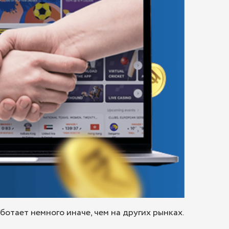
аботает немного иначе, чем на других рынках.