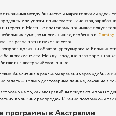
е отношения между бизнесом и маркетологами здесь с
продукты или услуги, привлекаете клиентов, зарабаты
тся интересно. Местные платформы понимают покупател
небольших сумм, во многих нишах, особенно в
iGaming
сы за результаты в пиковые сезоны.
а вопроса должным образом урегулирована. Большинств
е банковские счета. Международные платформы также 
аботают на австралийском рынке.
ровне. Аналитика в реальном времени через удобные и
жно гадать — только достоверные данные, лежащие в ос
настроено на то, как австралийцы покупают и тратят д
летних до зимних распродаж. Именно поэтому они так 
е программы в Австралии