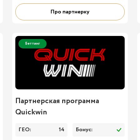
Про партнерку
Беттинг
Партнерская программа
Quickwin
ГЕО:
14
Бонус: