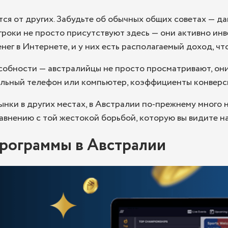
я от других. Забудьте об обычных общих советах — да
игроки не просто присутствуют здесь — они активно ин
ег в Интернете, и у них есть располагаемый доход, чт
обности — австралийцы не просто просматривают, они 
ильный телефон или компьютер, коэффициенты конверси
рынки в других местах, в Австралии по-прежнему много 
авнению с той жестокой борьбой, которую вы видите на
программы в Австралии