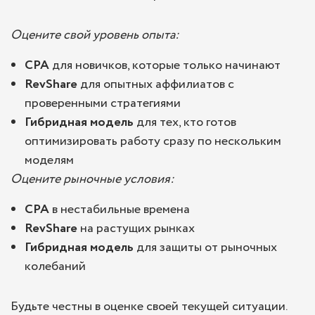
Оцените свой уровень опыта:
CPA
для новичков, которые только начинают
RevShare
для опытных аффилиатов с
проверенными стратегиями
Гибридная модель
для тех, кто готов
оптимизировать работу сразу по нескольким
моделям
Оцените рыночные условия:
CPA
в нестабильные времена
RevShare
на растущих рынках
Гибридная модель
для защиты от рыночных
колебаний
Будьте честны в оценке своей текущей ситуации.