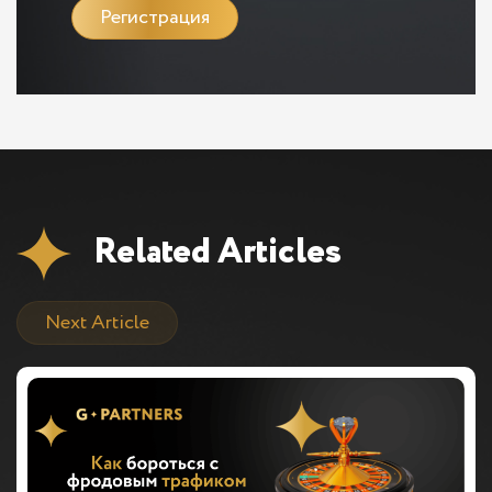
Регистрация
Related Articles
Next Article