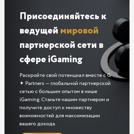
Присоединяйтесь к
ведущей
мировой
партнерской сети в
сфере iGaming
Раскройте свой потенциал вместе с G
✦ Partners — глобальной партнерской
сетью с большим опытом в нише
iGaming. Станьте нашим партнером и
получите доступ к множеству
возможностей для максимизации
вашего дохода.