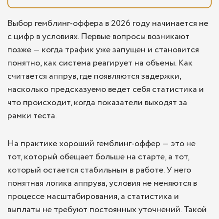
Выбор гемблинг-офферов в 2026 году
Выбор гемблинг-оффера в 2026 году начинается не
с цифр в условиях. Первые вопросы возникают
Ключевые факторы при выборе гемблинг-
позже — когда трафик уже запущен и становится
оффера
понятно, как система реагирует на объемы. Как
Репутация и лицензия
считается аппрув, где появляются задержки,
Ассортимент игр и вариантов ставок
насколько предсказуемо ведет себя статистика и
что происходит, когда показатели выходят за
Мобильное приложение и интерфейс
рамки теста.
Клиентская поддержка и обслуживание
Отзывы и рейтинг гемблинг-ресурсов
На практике хороший гемблинг-оффер — это не
тот, который обещает больше на старте, а тот,
Как сравнивать предложения разных
который остается стабильным в работе. У него
операторов?
понятная логика аппрува, условия не меняются в
Почему G.Partners — надежная сеть для
процессе масштабирования, а статистика и
гемблинг-офферов?
выплаты не требуют постоянных уточнений. Такой