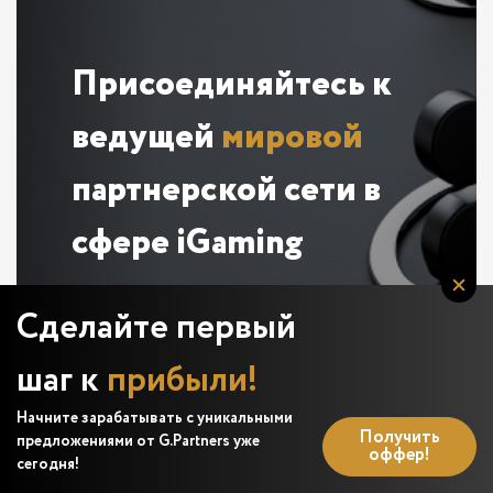
Присоединяйтесь к
ведущей
мировой
партнерской сети в
сфере iGaming
Раскройте свой потенциал вместе с G
Сделайте первый
✦ Partners — глобальной партнерской
сетью с большим опытом в нише
шаг к
прибыли!
iGaming. Станьте нашим партнером и
получите доступ к множеству
Начните зарабатывать с уникальными
Получить
предложениями от G.Partners уже
возможностей для максимизации
оффер!
сегодня!
вашего дохода.